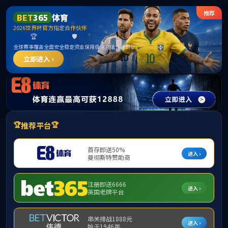
太阳集团tyc(中国)有限责任公司
太阳集团tyc欢迎您，今天是：
2026年8月9日 星期日
网站首页
公司概况
团队队伍
科学研
相关栏目
专业介绍
专业介绍
新能源材料与