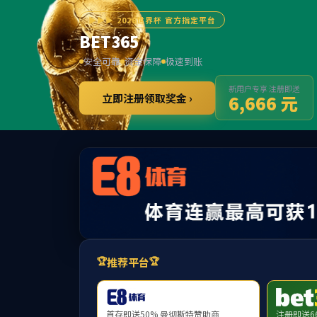
太阳集团tyc欢迎您，今天是：
2026年8月6日 星期四
网站首页
公司概况
团队队伍
相关栏目
人才梯队
陈