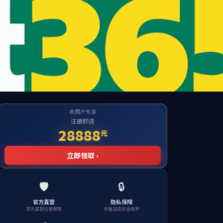
集团tyc主站
员工工作
员工之窗
下载中心
您当前的位置 :
首页
>
相关栏目
>
通知公告
单公示
23-11-20