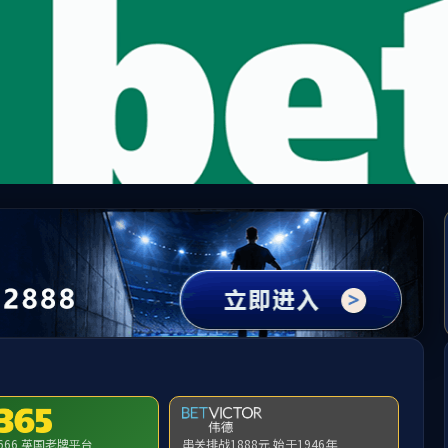
太阳集团tyc(中国)有限责任公司
太阳
科学研究
党群工作
本科生教育
研究生教育
通知公告
2022-2023学年张绍载还缘奖学金员工名
来源：太阳集团tyc
发布日期：20