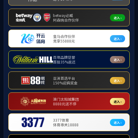
通知公告
11
月
15
日
教学工作
上午第一
待，并介绍了
学术信息
验也进行了深
会议结束
设论坛”，现
相关链接
通过本次考察
太阳集团tyc
员工处
科技处
保卫处