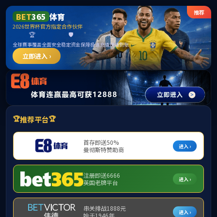
太阳集团tyc(中国)有限责任公司
太阳集团tyc欢迎您，今天是：
2026年8月6日 星期四
网站首页
公司概况
团队队伍
科学研
相关栏目
教学工作
新闻资讯