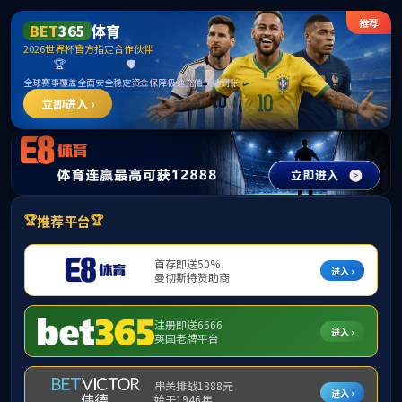
太阳集团tyc(中国)有限责任公司
太阳集团tyc欢迎您，今天是：
2026年8月6日 星期四
网站首页
公司概况
团队队伍
科学研
相关栏目
科研动态
团队建设